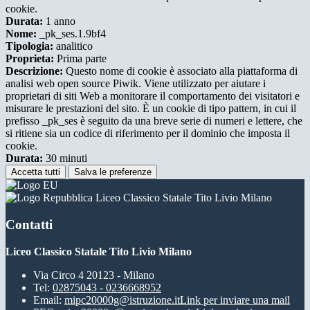
cookie.
Durata:
1 anno
Nome:
_pk_ses.1.9bf4
Tipologia:
analitico
Proprieta:
Prima parte
Descrizione:
Questo nome di cookie è associato alla piattaforma di
analisi web open source Piwik. Viene utilizzato per aiutare i
proprietari di siti Web a monitorare il comportamento dei visitatori e
misurare le prestazioni del sito. È un cookie di tipo pattern, in cui il
prefisso _pk_ses è seguito da una breve serie di numeri e lettere, che
si ritiene sia un codice di riferimento per il dominio che imposta il
cookie.
Durata:
30 minuti
Accetta tutti
Salva le preferenze
Liceo Classico Statale Tito Livio Milano
Contatti
Liceo Classico Statale Tito Livio Milano
Via Circo 4 20123 - Milano
Tel:
02875043 - 0236668952
Email:
mipc20000g@istruzione.it
Link per inviare una mail