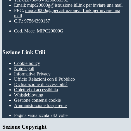
Email:
mipc20000g@istruzione.it
Link per inviare una mail
PEC:
mipc20000g@pec.istruzione.it
Link per inviare una
mail
C.F.: 97564390157
Cod. Mecc. MIPC20000G
Sezione Link Utili
Cookie policy
Note legali
Informativa Privacy
Ufficio Relazioni con il Pubblico
Dichiarazione di accessibilità
Obiettivi di accessibilità
Whistleblowing
Gestione consensi cookie
Amministrazione trasparente
Pagina visualizzata
742
volte
Sezione Copyright