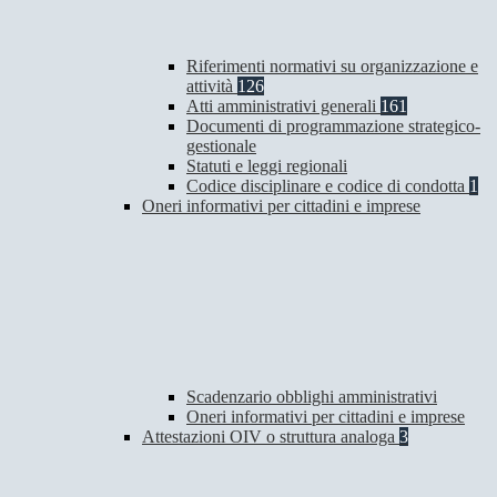
Riferimenti normativi su organizzazione e
attività
126
Atti amministrativi generali
161
Documenti di programmazione strategico-
gestionale
Statuti e leggi regionali
Codice disciplinare e codice di condotta
1
Oneri informativi per cittadini e imprese
Scadenzario obblighi amministrativi
Oneri informativi per cittadini e imprese
Attestazioni OIV o struttura analoga
3