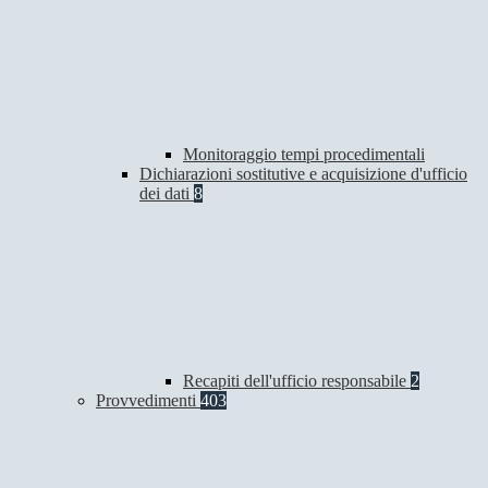
Monitoraggio tempi procedimentali
Dichiarazioni sostitutive e acquisizione d'ufficio
dei dati
8
Recapiti dell'ufficio responsabile
2
Provvedimenti
403