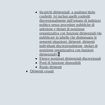
Incarichi dirigenziali, a qualsiasi titolo
conferiti, ivi inclusi quelli conferiti
discrezionalmente dall'organo di indirizzo
politico senza procedure pubbliche di
selezione e titolari di posizione
organizzativa con funzioni dirigenziali (da
pubblicare in tabelle che distinguano le
seguenti situazioni: dirigenti, dirigenti
individuati discrezionalmente, titolari di
posizione organizzativa con funzioni
dirigenziali)
6
Elenco posizioni dirigenziali discrezionali
Posti di funzione disponibili
Ruolo dirigenti
Dirigenti cessati