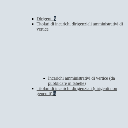
Dirigenti
5
Titolari di incarichi dirigenziali amministrativi di
vertice
Incarichi amministrativi di vertice (da
pubblicare in tabelle)
Titolari di incarichi dirigenziali (dirigenti non
generali)
6