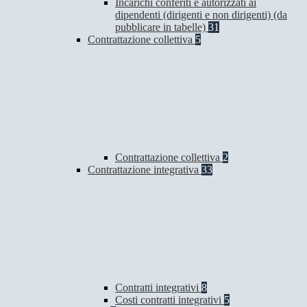
Incarichi conferiti e autorizzati ai
dipendenti (dirigenti e non dirigenti) (da
pubblicare in tabelle)
31
Contrattazione collettiva
5
Contrattazione collettiva
2
Contrattazione integrativa
33
Contratti integrativi
8
Costi contratti integrativi
5