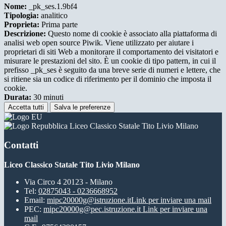
Nome:
_pk_ses.1.9bf4
Tipologia:
analitico
Proprieta:
Prima parte
Descrizione:
Questo nome di cookie è associato alla piattaforma di
analisi web open source Piwik. Viene utilizzato per aiutare i
proprietari di siti Web a monitorare il comportamento dei visitatori e
misurare le prestazioni del sito. È un cookie di tipo pattern, in cui il
prefisso _pk_ses è seguito da una breve serie di numeri e lettere, che
si ritiene sia un codice di riferimento per il dominio che imposta il
cookie.
Durata:
30 minuti
Accetta tutti
Salva le preferenze
Liceo Classico Statale Tito Livio Milano
Contatti
Liceo Classico Statale Tito Livio Milano
Via Circo 4 20123 - Milano
Tel:
02875043 - 0236668952
Email:
mipc20000g@istruzione.it
Link per inviare una mail
PEC:
mipc20000g@pec.istruzione.it
Link per inviare una
mail