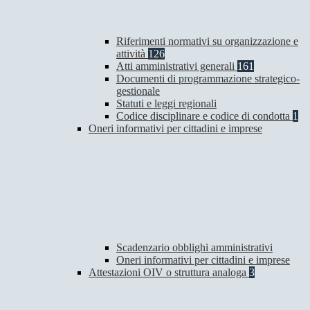
Riferimenti normativi su organizzazione e
attività
126
Atti amministrativi generali
161
Documenti di programmazione strategico-
gestionale
Statuti e leggi regionali
Codice disciplinare e codice di condotta
1
Oneri informativi per cittadini e imprese
Scadenzario obblighi amministrativi
Oneri informativi per cittadini e imprese
Attestazioni OIV o struttura analoga
3