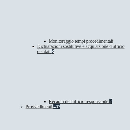
Monitoraggio tempi procedimentali
Dichiarazioni sostitutive e acquisizione d'ufficio
dei dati
8
Recapiti dell'ufficio responsabile
2
Provvedimenti
403