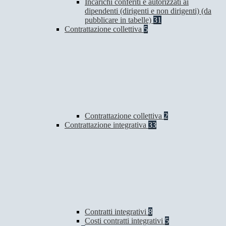
Incarichi conferiti e autorizzati ai
dipendenti (dirigenti e non dirigenti) (da
pubblicare in tabelle)
31
Contrattazione collettiva
5
Contrattazione collettiva
2
Contrattazione integrativa
33
Contratti integrativi
8
Costi contratti integrativi
5