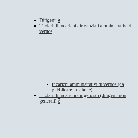
Dirigenti
5
Titolari di incarichi dirigenziali amministrativi di
vertice
Incarichi amministrativi di vertice (da
pubblicare in tabelle)
Titolari di incarichi dirigenziali (dirigenti non
generali)
6