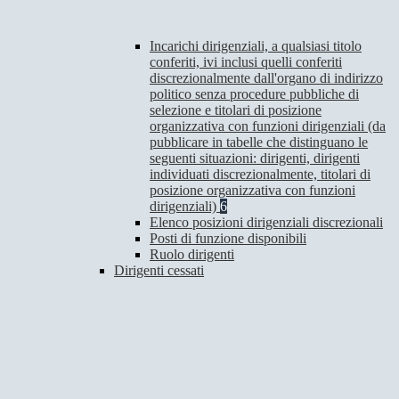
Incarichi dirigenziali, a qualsiasi titolo
conferiti, ivi inclusi quelli conferiti
discrezionalmente dall'organo di indirizzo
politico senza procedure pubbliche di
selezione e titolari di posizione
organizzativa con funzioni dirigenziali (da
pubblicare in tabelle che distinguano le
seguenti situazioni: dirigenti, dirigenti
individuati discrezionalmente, titolari di
posizione organizzativa con funzioni
dirigenziali)
6
Elenco posizioni dirigenziali discrezionali
Posti di funzione disponibili
Ruolo dirigenti
Dirigenti cessati